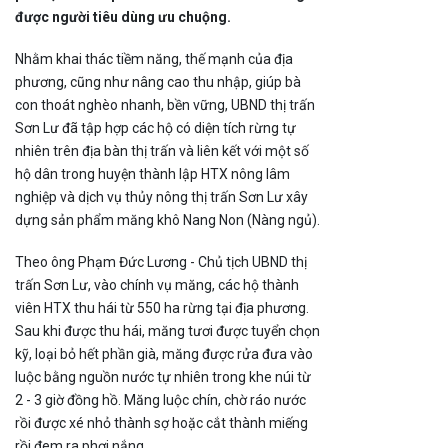
được người tiêu dùng ưu chuộng.
Nhằm khai thác tiềm năng, thế mạnh của địa
phương, cũng như nâng cao thu nhập, giúp bà
con thoát nghèo nhanh, bền vững, UBND thị trấn
Sơn Lư đã tập hợp các hộ có diện tích rừng tự
nhiên trên địa bàn thị trấn và liên kết với một số
hộ dân trong huyện thành lập HTX nông lâm
nghiệp và dịch vụ thủy nông thị trấn Sơn Lư xây
dựng sản phẩm măng khô Nang Non (Nàng ngủ).
Theo ông Phạm Đức Lương - Chủ tịch UBND thị
trấn Sơn Lư, vào chính vụ măng, các hộ thành
viên HTX thu hái từ 550 ha rừng tại địa phương.
Sau khi được thu hái, măng tươi được tuyển chọn
kỹ, loại bỏ hết phần già, măng được rửa đưa vào
luộc bằng nguồn nước tự nhiên trong khe núi từ
2 - 3 giờ đồng hồ. Măng luộc chín, chờ ráo nước
rồi được xé nhỏ thành sợ hoặc cắt thành miếng
rồi đem ra phơi nắng.