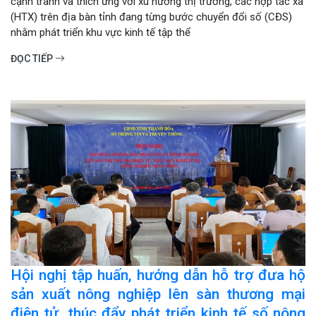
cạnh tranh và thích ứng với xu hướng thị trường, các hợp tác xã
(HTX) trên địa bàn tỉnh đang từng bước chuyển đổi số (CĐS)
nhằm phát triển khu vực kinh tế tập thể
ĐỌC TIẾP
Hội nghị tập huấn, hướng dẫn hỗ trợ đưa hộ
sản xuất nông nghiệp lên sàn thương mại
điện tử, thúc đẩy phát triển kinh tế số nông