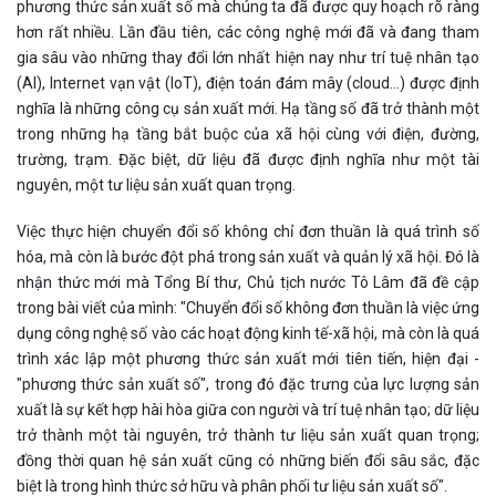
phương thức sản xuất số mà chúng ta đã được quy hoạch rõ ràng
hơn rất nhiều. Lần đầu tiên, các công nghệ mới đã và đang tham
gia sâu vào những thay đổi lớn nhất hiện nay như trí tuệ nhân tạo
(AI), Internet vạn vật (IoT), điện toán đám mây (cloud…) được định
nghĩa là những công cụ sản xuất mới. Hạ tầng số đã trở thành một
trong những hạ tầng bắt buộc của xã hội cùng với điện, đường,
trường, trạm. Đặc biệt, dữ liệu đã được định nghĩa như một tài
nguyên, một tư liệu sản xuất quan trọng.
Việc thực hiện chuyển đổi số không chỉ đơn thuần là quá trình số
hóa, mà còn là bước đột phá trong sản xuất và quản lý xã hội. Đó là
nhận thức mới mà Tổng Bí thư, Chủ tịch nước Tô Lâm đã đề cập
trong bài viết của mình: "Chuyển đổi số không đơn thuần là việc ứng
dụng công nghệ số vào các hoạt động kinh tế-xã hội, mà còn là quá
trình xác lập một phương thức sản xuất mới tiên tiến, hiện đại -
"phương thức sản xuất số", trong đó đặc trưng của lực lượng sản
xuất là sự kết hợp hài hòa giữa con người và trí tuệ nhân tạo; dữ liệu
trở thành một tài nguyên, trở thành tư liệu sản xuất quan trọng;
đồng thời quan hệ sản xuất cũng có những biến đổi sâu sắc, đặc
biệt là trong hình thức sở hữu và phân phối tư liệu sản xuất số".