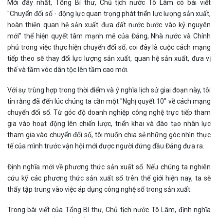
Mới đây nhất, Tổng Bí thư, Chủ tịch nước Tô Lâm có bài viết
"Chuyển đổi số - động lực quan trọng phát triển lực lượng sản xuất,
hoàn thiện quan hệ sản xuất đưa đất nước bước vào kỷ nguyên
mới" thể hiện quyết tâm mạnh mẽ của Đảng, Nhà nước và Chính
phủ trong việc thực hiện chuyển đổi số, coi đây là cuộc cách mạng
tiếp theo sẽ thay đổi lực lượng sản xuất, quan hệ sản xuất, đưa vị
thế và tầm vóc dân tộc lên tầm cao mới.
Với sự trùng hợp trong thời điểm và ý nghĩa lịch sử giai đoạn này, tôi
tin rằng đã đến lúc chúng ta cần một "Nghị quyết 10" về cách mạng
chuyển đổi số. Từ góc độ doanh nghiệp công nghệ trực tiếp tham
gia vào hoạt động lên chiến lược, triển khai và đào tạo nhân lực
tham gia vào chuyển đổi số, tôi muốn chia sẻ những góc nhìn thực
tế của mình trước vận hội mới được người đứng đầu Đảng đưa ra.
Định nghĩa mới về phương thức sản xuất số. Nếu chúng ta nghiên
cứu kỹ các phương thức sản xuất số trên thế giới hiện nay, ta sẽ
thấy tập trung vào việc áp dụng công nghệ số trong sản xuất.
Trong bài viết của Tổng Bí thư, Chủ tịch nước Tô Lâm, định nghĩa