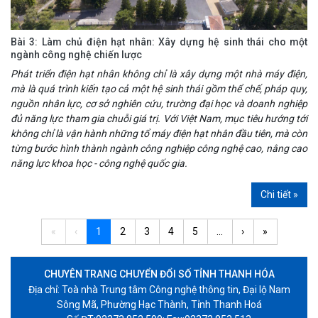
Bài 3: Làm chủ điện hạt nhân: Xây dựng hệ sinh thái cho một
ngành công nghệ chiến lược
Phát triển điện hạt nhân không chỉ là xây dựng một nhà máy điện,
mà là quá trình kiến tạo cả một hệ sinh thái gồm thể chế, pháp quy,
nguồn nhân lực, cơ sở nghiên cứu, trường đại học và doanh nghiệp
đủ năng lực tham gia chuỗi giá trị. Với Việt Nam, mục tiêu hướng tới
không chỉ là vận hành những tổ máy điện hạt nhân đầu tiên, mà còn
từng bước hình thành ngành công nghiệp công nghệ cao, nâng cao
năng lực khoa học - công nghệ quốc gia.
Chi tiết »
1
CHUYÊN TRANG CHUYỂN ĐỔI SỐ TỈNH THANH HÓA
Địa chỉ: Toà nhà Trung tâm Công nghệ thông tin, Đại lộ Nam
Sông Mã, Phường Hạc Thành, Tỉnh Thanh Hoá