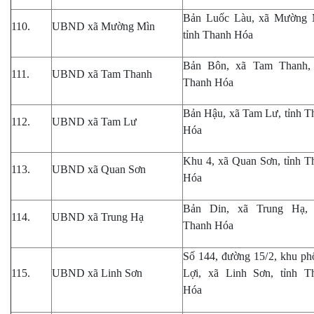
Bản Luốc Làu, xã Mường 
110.
UBND xã Mường Mìn
tỉnh Thanh Hóa
Bản Bôn, xã Tam Thanh,
111.
UBND xã Tam Thanh
Thanh Hóa
Bản Hậu, xã Tam Lư, tỉnh T
112.
UBND xã Tam Lư
Hóa
Khu 4, xã Quan Sơn, tỉnh T
113.
UBND xã Quan Sơn
Hóa
Bản Din, xã Trung Hạ, 
114.
UBND xã Trung Hạ
Thanh Hóa
Số 144, đường 15/2, khu ph
115.
UBND xã Linh Sơn
Lợi, xã Linh Sơn, tỉnh T
Hóa