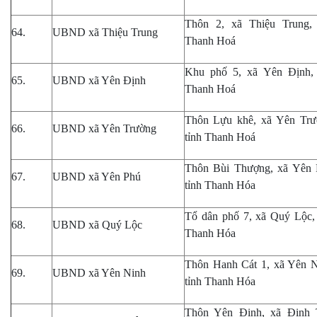
Thôn 2
,
xã Thiệu Trung, 
64.
UBND xã Thiệu Trung
Thanh Hoá
Khu phố 5, xã Yên Định, 
65.
UBND xã Yên Định
Thanh Hoá
Thôn
Lựu khê, xã Yên Trư
66.
UBND xã Yên Trường
tỉnh Thanh Hoá
Thôn Bùi Thượng
,
xã Yên 
67.
UBND xã Yên Phú
tỉnh Thanh Hóa
Tổ dân phố 7, xã Quý Lộc, 
68.
UBND xã Quý Lộc
Thanh Hóa
Thôn Hanh Cát 1, xã Yên N
69.
UBND xã Yên Ninh
tỉnh Thanh Hóa
Thôn Yên Định, xã Định 