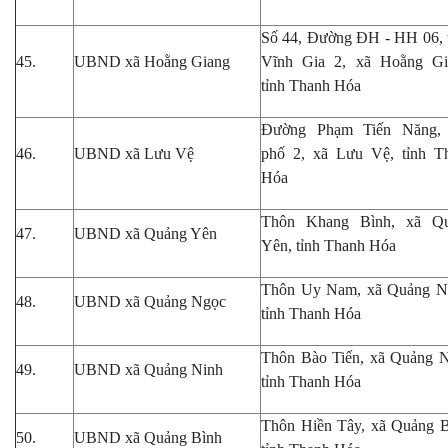
Số 44, Đường ĐH - HH 06
, 
45.
UBND xã Hoằng Giang
Vĩnh Gia 2, xã Hoằng Gi
tỉnh Thanh Hóa
Đường Phạm Tiến Năng,
46.
UBND xã Lưu Vệ
phố 2, xã Lưu Vệ
, tỉnh T
Hóa
Thôn Khang Bình
,
xã Qu
47.
UBND xã Quảng Yên
Yên
, tỉnh Thanh Hóa
Thôn Uy Nam, xã Quảng N
48.
UBND xã Quảng Ngọc
tỉnh Thanh Hóa
Thôn Bào Tiến, xã Quảng 
49.
UBND xã Quảng Ninh
tỉnh Thanh Hóa
Thôn Hiền Tây, xã Quảng 
50.
UBND xã Quảng Bình