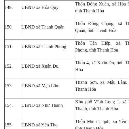
Thôn Đồng Xuân, xã Hóa Q
149.
UBND xã Hóa Quỳ
tỉnh Thanh Hóa
Thôn Đồng Chạng, xã T
150.
UBND xã Thanh Quân
Quân, tỉnh Thanh Hóa
Thôn Tân Hiệp, xã T
151.
UBND xã Thanh Phong
Phong, tỉnh Thanh Hóa
Thôn 4
, xã
Xuân Du
, tỉnh
Th
152.
UBND xã Xuân Du
Hóa
Thanh Sơn, xã Mậu Lâm, 
153.
UBND xã Mậu Lâm
Thanh Hóa
Khu phố Vĩnh Long 1, xã
154.
UBND xã Như Thanh
Thanh,
tỉnh
Thanh Hóa
Thôn Minh Thịnh, xã Yên 
155.
UBND xã Yên Thọ
tỉnh
Thanh Hóa