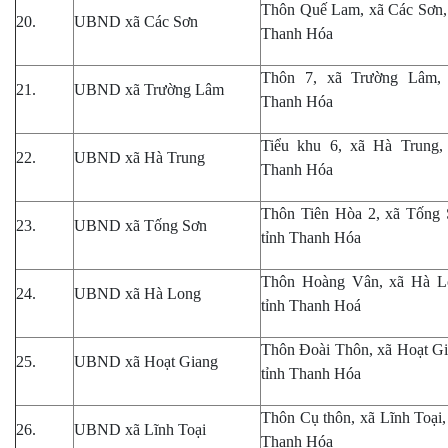
Thôn Quế Lam, xã Các Sơn, 
20.
UBND xã Các Sơn
Thanh Hóa
Thôn 7, xã Trường Lâm, 
21.
UBND xã Trường Lâm
Thanh Hóa
Tiểu khu 6, xã Hà Trung, 
22.
UBND xã Hà Trung
Thanh Hóa
Thôn Tiên Hòa 2, xã Tống 
23.
UBND xã Tống Sơn
tỉnh Thanh Hóa
Thôn Hoàng Vân
,
xã Hà L
24.
UBND xã Hà Long
tỉnh Thanh Hoá
Thôn Đoài Thôn, xã Hoạt Gi
25.
UBND xã Hoạt Giang
tỉnh Thanh Hóa
Thôn Cụ thôn, xã Lĩnh Toại,
26.
UBND xã Lĩnh Toại
Thanh Hóa