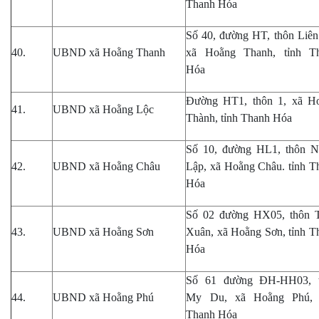
Thanh Hóa
Số 40, đường HT, thôn Liên
40.
UBND xã Hoằng Thanh
xã Hoằng Thanh
, tỉnh T
Hóa
Đường HT1, thôn 1, xã H
41.
UBND xã Hoằng Lộc
Thành
, tỉnh Thanh Hóa
Số 10, đường HL1, thôn N
42.
UBND xã Hoằng Châu
Lập
,
xã Hoằng Châu
. tỉnh 
Hóa
Số 02 đường HX05, thôn 
43.
UBND xã Hoằng Sơn
Xuân, xã Hoằng Sơn
, tỉnh 
Hóa
Số 61 đường ĐH-HH03
,
44.
UBND xã Hoằng Phú
My Du
,
xã
Hoằng Phú
,
Thanh Hóa