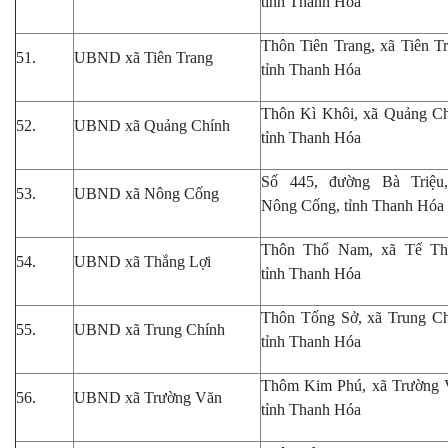
tỉnh Thanh Hóa
Thôn Tiên Trang
,
xã Tiên T
51.
UBND xã Tiên Trang
tỉnh Thanh Hóa
Thôn Kì Khôi, xã Quảng C
52.
UBND xã Quảng Chính
tỉnh Thanh Hóa
Số 445, đường Bà Triệu
53.
UBND xã Nông Cống
Nông Cống, tỉnh Thanh Hóa
Thôn Thổ Nam, xã Tế Th
54.
UBND xã Thắng Lợi
tỉnh Thanh Hóa
Thôn Tống Sở, xã Trung Ch
55.
UBND xã Trung Chính
tỉnh Thanh Hóa
Thôm Kim Phú, xã Trường 
56.
UBND xã Trường Văn
tỉnh Thanh Hóa