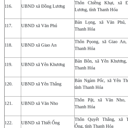
Thôn Chiềng Khạt, xã 
116.
UBND xã Đồng Lương
Lương, tỉnh Thanh Hóa
Bản Lọng, xã Văn Phú, 
117.
UBND xã Văn Phú
Thanh Hóa
Thôn Pọong, xã Giao An, 
118.
UBND xã Giao An
Thanh Hóa
Bản Bôn, xã Yên Khương, 
119.
UBND xã Yên Khương
Thanh Hóa
Bản Ngàm Pốc, xã Yên Th
120.
UBND xã Yên Thắng
tỉnh Thanh Hóa
Thôn Pặt, xã Văn Nho, 
121.
UBND xã Văn Nho
Thanh Hóa
Thôn Quyết Thắng, xã T
122.
UBND xã Thiết Ống
Ống, tỉnh Thanh Hóa