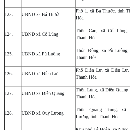
Phố 1, xã Bá Thước, tỉnh T
123.
UBND xã Bá Thước
Hóa
Thôn Cao, xã Cổ Lũng, 
124.
UBND xã Cổ Lũng
Thanh Hóa
Thôn Đồng, xã Pù Luông, 
125.
UBND xã Pù Luông
Thanh Hóa
Phố Điền Lư, xã Điền Lư, 
126.
UBND xã Điền Lư
Thanh Hóa
Thôn Lùng, xã Điền Quang, 
127.
UBND xã Điền Quang
Thanh Hóa
Thôn Quang Trung, xã
128.
UBND xã Quý Lương
Lương, tỉnh Thanh Hóa
Khu phố Lê Hoàn, xã Ngọc 