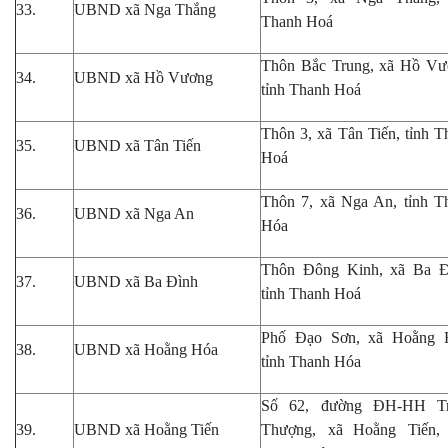
33.
UBND xã Nga Thắng
Thanh Hoá
Thôn Bắc Trung, xã Hồ Vư
34.
UBND xã Hồ Vương
tỉnh Thanh Hoá
Thôn 3, xã Tân Tiến, tỉnh T
35.
UBND xã Tân Tiến
Hoá
Thôn 7, xã Nga An
, tỉnh T
36.
UBND xã Nga An
Hóa
Thôn Đông Kinh, xã Ba Đ
37.
UBND xã Ba Đình
tỉnh Thanh Hoá
Phố Đạo Sơn, xã Hoằng 
38.
UBND xã Hoằng Hóa
tỉnh Thanh Hóa
Số 62
,
đường ĐH-HH Tr
39.
UBND xã Hoằng Tiến
Thượng, xã
Hoằng Tiến
,