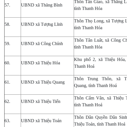
Thôn Tân Giao, xã Thăng L
57.
UBND xã Thăng Bình
tỉnh Thanh Hóa
Thôn Thọ Long, xã Tượng L
58.
UBND xã Tượng Lĩnh
tỉnh Thanh Hóa
Thôn Tân Luât, xã Công Ch
59.
UBND xã Công Chính
tỉnh
Thanh Hóa
Khu phố 2, xã Thiệu Hóa, 
60.
UBND xã Thiệu Hóa
Thanh Hoá
Thôn Trung Thôn
,
xã Th
61.
UBND xã Thiệu Quang
Quang, tỉnh Thanh Hoá
Thôn Cẩm Vân
,
xã Thiệu T
62.
UBND xã Thiệu Tiến
tỉnh Thanh Hoá
Thôn Dân Quyền Dân Sinh
63.
UBND xã Thiệu Toán
Thiệu Toán, tỉnh Thanh Hoá