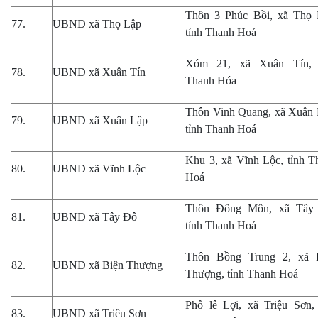
Thôn 3 Phúc Bồi, xã Thọ 
77.
UBND xã Thọ Lập
tỉnh Thanh Hoá
Xóm 21, xã Xuân Tín, 
78.
UBND xã Xuân Tín
Thanh Hóa
Thôn Vinh Quang, xã Xuân 
79.
UBND xã Xuân Lập
tỉnh Thanh Hoá
Khu 3, xã Vĩnh Lộc, tỉnh T
80.
UBND xã Vĩnh Lộc
Hoá
Thôn Đông Môn, xã Tây
81.
UBND xã Tây Đô
tỉnh Thanh Hoá
Thôn Bồng Trung 2, xã 
82.
UBND xã Biện Thượng
Thượng, tỉnh Thanh Hoá
Phố lê Lợi, xã Triệu Sơn, 
83.
UBND xã Triệu Sơn