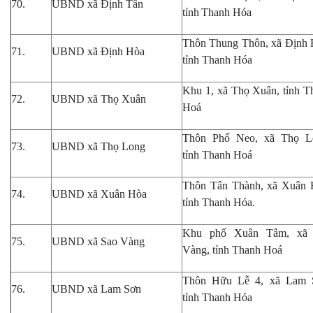
70.
UBND xã Định Tân
tỉnh
Thanh Hóa
Thôn Thung Thôn, xã Định 
71.
UBND xã Định Hòa
tỉnh Thanh Hóa
Khu 1, xã Thọ Xuân, tỉnh T
72.
UBND xã Thọ Xuân
Hoá
Thôn Phố Neo, xã Thọ L
73.
UBND xã Thọ Long
tỉnh Thanh Hoá
Thôn Tân Thành, xã Xuân 
74.
UBND xã Xuân Hòa
tỉnh Thanh Hóa.
Khu phố Xuân Tâm, xã
75.
UBND xã Sao Vàng
Vàng, tỉnh Thanh Hoá
Thôn Hữu Lễ 4, xã Lam 
76.
UBND xã Lam Sơn
tỉnh Thanh Hóa