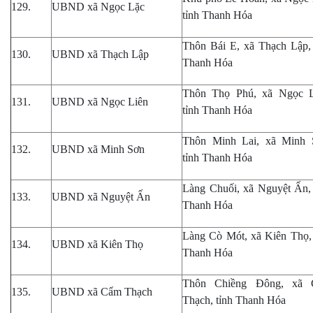
129.
UBND xã Ngọc Lặc
tỉnh Thanh Hóa
Thôn Bái E, xã Thạch Lập, 
130.
UBND xã Thạch Lập
Thanh Hóa
Thôn Thọ Phú, xã Ngọc L
131.
UBND xã Ngọc Liên
tỉnh Thanh Hóa
Thôn Minh Lai, xã Minh 
132.
UBND xã Minh Sơn
tỉnh Thanh Hóa
Làng Chuối, xã Nguyệt Ấn, 
133.
UBND xã Nguyệt Ấn
Thanh Hóa
Làng Cò Mót, xã Kiên Thọ, 
134.
UBND xã Kiên Thọ
Thanh Hóa
Thôn Chiềng Đông, xã
135.
UBND xã Cẩm Thạch
Thạch, tỉnh Thanh Hóa