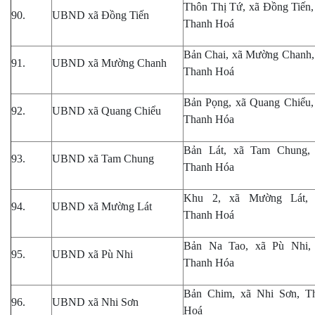
Thôn Thị Tứ, xã Đồng Tiến, 
90.
UBND xã Đồng Tiến
Thanh Hoá
Bản Chai, xã Mường Chanh, 
91.
UBND xã Mường Chanh
Thanh Hoá
Bản Pọng, xã Quang Chiểu, 
92.
UBND xã Quang Chiểu
Thanh Hóa
Bản Lát, xã Tam Chung, 
93.
UBND xã Tam Chung
Thanh Hóa
Khu 2
,
xã Mường Lát, 
94.
UBND xã Mường Lát
Thanh Hoá
Bản Na Tao, xã Pù Nhi, 
95.
UBND xã Pù Nhi
Thanh Hóa
Bản Chim, xã Nhi Sơn, T
96.
UBND xã Nhi Sơn
Hoá