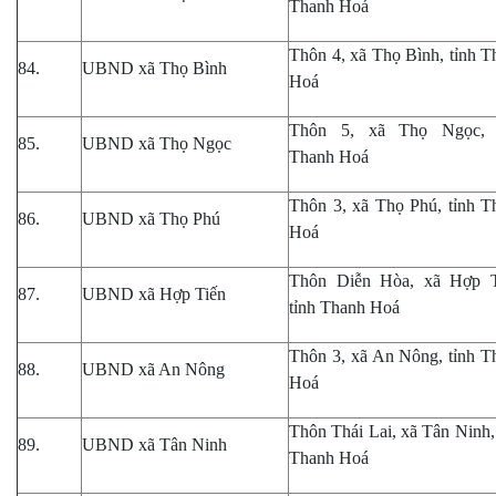
Thanh Hoá
Thôn 4, xã Thọ Bình, tỉnh T
84.
UBND xã Thọ Bình
Hoá
Thôn 5, xã Thọ Ngọc, 
85.
UBND xã Thọ Ngọc
Thanh Hoá
Thôn 3
,
xã Thọ Phú, tỉnh T
86.
UBND xã Thọ Phú
Hoá
Thôn Diễn Hòa, xã Hợp T
87.
UBND xã Hợp Tiến
tỉnh Thanh Hoá
Thôn 3
,
xã An Nông, tỉnh T
88.
UBND xã An Nông
Hoá
Thôn Thái Lai, xã Tân Ninh
89.
UBND xã Tân Ninh
Thanh Hoá