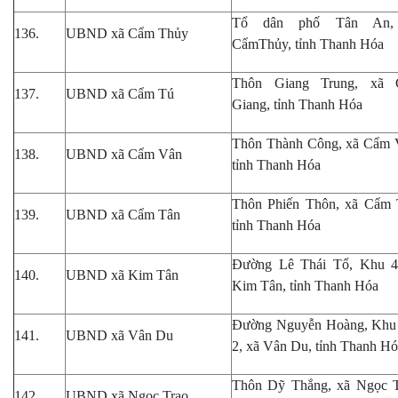
Tổ
dân phố
Tân An,
136.
UBND xã Cẩm Thủy
CẩmThủy, tỉnh Thanh Hóa
Thôn Giang Trung, xã
137.
UBND xã Cẩm Tú
Giang, tỉnh Thanh Hóa
Thôn Thành Công, xã Cẩm 
138.
UBND xã Cẩm Vân
tỉnh Thanh Hóa
Thôn Phiến Thôn, xã Cẩm 
139.
UBND xã Cẩm Tân
tỉnh Thanh Hóa
Đường Lê Thái Tổ, Khu 4
140.
UBND xã Kim Tân
Kim Tân, tỉnh Thanh Hóa
Đường Nguyễn Hoàng, Khu
141.
UBND xã Vân Du
2, xã Vân Du, tỉnh Thanh H
Thôn Dỹ Thắng, xã Ngọc T
142.
UBND xã Ngọc Trạo