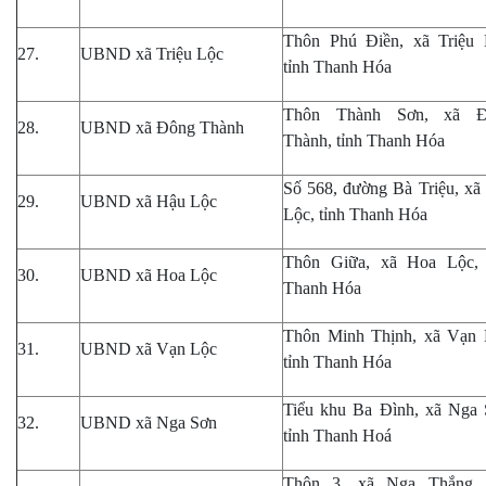
Thôn Phú Điền, xã Triệu 
27.
UBND xã Triệu Lộc
tỉnh Thanh Hóa
Thôn Thành Sơn, xã Đ
28.
UBND xã Đông Thành
Thành, tỉnh Thanh Hóa
Số 568, đường Bà Triệu, xã
29.
UBND xã Hậu Lộc
Lộc, tỉnh Thanh Hóa
Thôn Giữa, xã Hoa Lộc, 
30.
UBND xã Hoa Lộc
Thanh Hóa
Thôn Minh Thịnh, xã Vạn 
31.
UBND xã Vạn Lộc
tỉnh Thanh Hóa
Tiểu khu Ba Đình, xã Nga 
32.
UBND xã Nga Sơn
tỉnh Thanh Hoá
Thôn 3, xã Nga Thắng, 