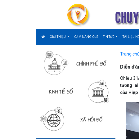
GIỚI THIỆU
CẨM NANG CĐS
TIN TỨC
TÀI LIỆU N
Trang ch
Diễn đàn
Chiều 31
tương la
của Hiệp