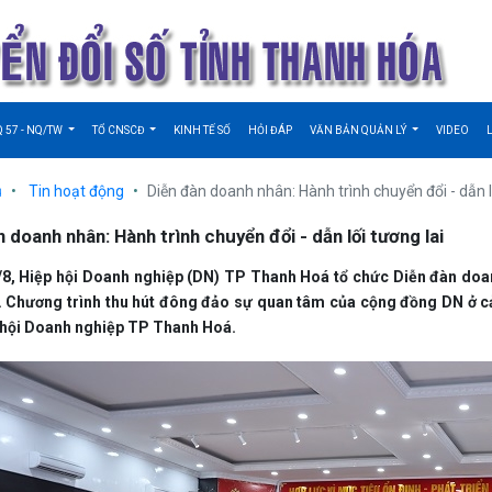
Q 57 - NQ/TW
TỔ CNSCĐ
KINH TẾ SỐ
HỎI ĐÁP
VĂN BẢN QUẢN LÝ
VIDEO
ủ
Tin hoạt động
Diễn đàn doanh nhân: Hành trình chuyển đổi - dẫn l
 doanh nhân: Hành trình chuyển đổi - dẫn lối tương lai
/8, Hiệp hội Doanh nghiệp (DN) TP Thanh Hoá tổ chức Diễn đàn doanh
i. Chương trình thu hút đông đảo sự quan tâm của cộng đồng DN ở cả
 hội Doanh nghiệp TP Thanh Hoá.