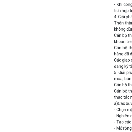
- Khi côn
tích hợp t
4. Giải p
Thôn thàn
không dùn
Cán bộ th
khoản trê
Cán bộ th
hàng đã đ
Các giao 
đăng ký t
5. Giải p
mua, bán 
Cán bộ th
Cán bộ th
thao tác 
a)Các bướ
- Chọn mặ
- Nghiên 
- Tạo các
- Mở rộng