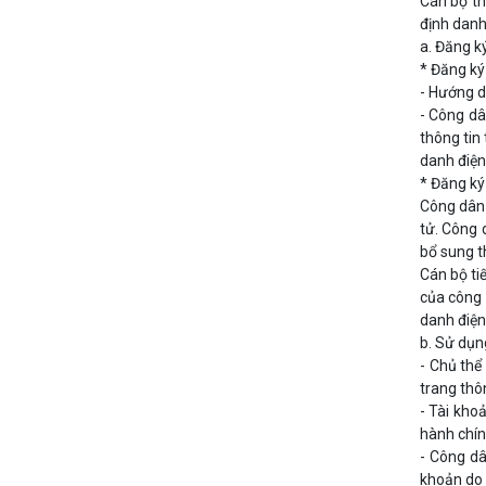
Cán bộ th
định danh
a. Đăng k
* Đăng ký
- Hướng d
- Công dâ
thông tin
danh điện
* Đăng ký
Công dân 
tử. Công 
bổ sung t
Cán bộ ti
của công 
danh điện
b. Sử dụn
- Chủ thể
trang thôn
- Tài kho
hành chín
- Công dâ
khoản do 