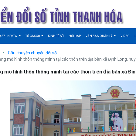
Q 57 - NQ/TW
TỔ CNSCĐ
KINH TẾ SỐ
HỎI ĐÁP
VĂN BẢN QUẢN LÝ
VIDEO
ủ
Câu chuyện chuyển đổi số
ng mô hình thôn thông minh tại các thôn trên địa bàn xã Định Long, hu
g mô hình thôn thông minh tại các thôn trên địa bàn xã Địn