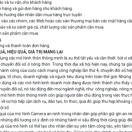
ác và tư vấn cho khách hàng.
n hàng và gửi đơn hàng cho khách hàng.
ớc hướng dẫn nhân dân mua hàng trực tuyến
p vào các nhóm, các Web hoặc các sàn thương mại bán các mặt hàng c
ảo và so sánh giá cả, chất lượng các sản phẩm cần mua.
ọn sản phẩm cần mua.
g.
ng và thanh toán đơn hàng.
QUẢ, HIỆU QUẢ, GIÁ TRỊ MANG LẠI
dựng các mô hình thôn thông minh là xu thế tất yếu và cần thiết. bởi vì
 chuyển đổi số ở nông thôn. Trong thời đại xã hội hiện nay, chúng ta g
thành công của cuộc cách mạng công nghiệp lần thứ 4, chuyển đổi số hiện
gia, tổ chức, doanh nghiệp và người tiêu dùng trên toàn thế giới. Những 
 dùng và các mô hình kinh doanh mới đang được hình thành cho thấy vai
huyển đổi số, nó tác động đến mọi ngành nghề, như: công nghiệp, nông n
mô hình thôn thông minh còn giúp người dân chủ động trong việc thực h
về cơ hội tiếp cận dịch vụ, đào tạo, tri thức, qua đó giúp thu hẹp khoảng 
ội số.
 quả của mô hình Camera an ninh trong nhân dân góp phần giữ gìn an ninh
i những đối tượng có ý định có những hành vi sấu đồng thời cũng giúp điề
uả của mô hình có thể tạo cho nhân dân sự yên tâm công tác, yên tâm 