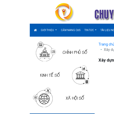
GIỚI THIỆU
CẨM NANG CĐS
TIN TỨC
TÀI LIỆU N
Trang ch
Xây dự
Xây dựn