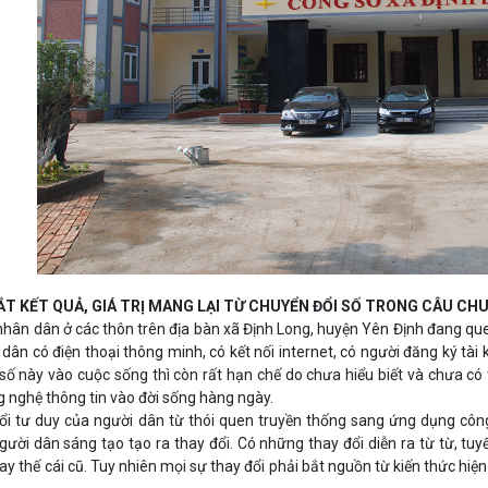
ẮT KẾT QUẢ, GIÁ TRỊ MANG LẠI TỪ CHUYỂN ĐỔI SỐ TRONG CÂU CH
nhân dân ở các thôn trên địa bàn xã Định Long, huyện Yên Định đang que
 dân có điện thoại thông minh, có kết nối internet, có người đăng ký t
số này vào cuộc sống thì còn rất hạn chế do chưa hiểu biết và chưa có
 nghệ thông tin vào đời sống hàng ngày.
ổi tư duy của người dân từ thói quen truyền thống sang ứng dụng công
gười dân sáng tạo tạo ra thay đổi. Có những thay đổi diễn ra từ từ, tu
hay thế cái cũ. Tuy nhiên mọi sự thay đổi phải bắt nguồn từ kiến thức hiệ