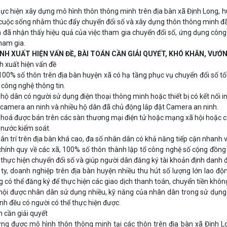
hực hiện xây dựng mô hình thôn thông minh trên địa bàn xã Định Long, 
 cuộc sống nhằm thúc đẩy chuyển đổi số và xây dựng thôn thông minh đã 
 đã nhận thấy hiệu quả của việc tham gia chuyển đổi số, ứng dụng côn
tham gia.
CẢNH XUẤT HIỆN VẤN ĐỀ, BÀI TOÁN CẦN GIẢI QUYẾT, KHÓ KHĂN, VƯỚ
nh xuất hiện vấn đề
100% số thôn trên địa bàn huyện xã có hạ tầng phục vụ chuyển đổi số tố
công nghệ thông tin.
hộ dân có người sử dụng điện thoại thông minh hoặc thiết bị có kết nối in
 camera an ninh và nhiều hộ dân đã chủ động lắp đặt Camera an ninh.
hoá được bán trên các sàn thương mại điện tử hoặc mạng xã hội hoặc 
nước kiểm soát.
dân trí trên địa bàn khá cao, đa số nhân dân có khả năng tiếp cận nhanh v
hính quy về các xã, 100% số thôn thành lập tổ công nghệ số cộng đồng đ
thực hiện chuyển đổi số và giúp người dân đăng ký tài khoản định danh đ
ty, doanh nghiệp trên địa bàn huyện nhiều thu hút số lượng lớn lao độ
 có thể đăng ký để thực hiện các giao dịch thanh toán, chuyển tiền khôn
ội được nhân dân sử dụng nhiều, kỹ năng của nhân dân trong sử dụng
ình đều có người có thể thực hiện được.
n cần giải quyết
ng được mô hình thôn thông minh tại các thôn trên địa bàn xã Định L