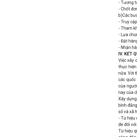
- Tương t
- Chốt đơ
b)Các bư
- Truy cậ
- Tham kh
- Lựa ch
- Đặt hàn
- Nhận hà
IV. KẾT 
Việc xây 
thực hiện
nữa. Với 
các quốc 
của người
nay của c
Xây dựng 
bình đẳng 
số và xã h
- Từ hiệu
đe đối vớ
Từ hiệu q