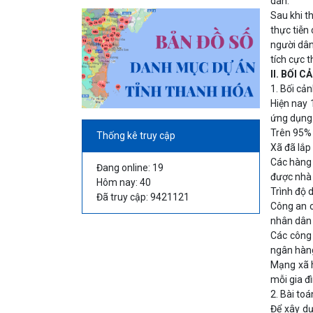
dân.
Sau khi t
thực tiễn
người dân
tích cực 
II. BỐI 
1. Bối cả
Hiện nay 
ứng dụng 
Trên 95% 
Thống kê truy cập
Xã đã lắp
Các hàng 
Đang online: 19
được nhà 
Hôm nay: 40
Trình độ 
Đã truy cập: 9421121
Công an c
nhân dân 
Các công 
ngân hàng
Mạng xã h
mỗi gia đ
2. Bài toá
Để xây dự