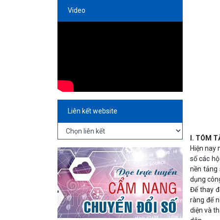
Video
Liên kết website
I. TÓM T
Hiện nay 
số các hộ
nền tảng 
dụng công
Để thay đ
ràng để n
diện và t