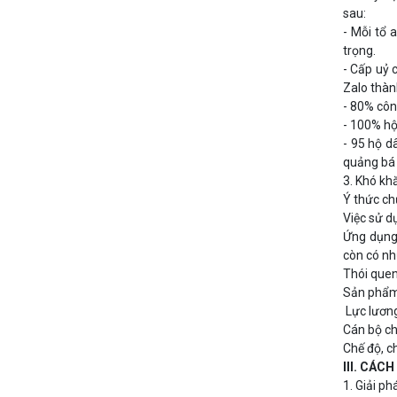
sau:
- Mỗi tổ 
trọng.
- Cấp uỷ 
Zalo thàn
- 80% côn
- 100% hộ
- 95 hộ d
quảng bá
3. Khó kh
Ý thức ch
Việc sử d
Ứng dụng 
còn có nh
Thói quen
Sản phẩm
Lực lương
Cán bộ ch
Chế độ, c
III. CÁC
1. Giải p