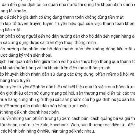
g dân đến giao dịch tại cơ quan nhà nước thì dùng tài khoản định danh 
rong tài khoản.
háp để các hộ gia đình có ứng dụng thanh toán không dùng tiền mặt
h lập tổ tuyên truyền tuyên truyền hiệu quả của việc thanh toán không
g tiền mặt.
ôn phân công người đến hộ dân hướng dẫn cho hộ dân đến ngân hàng để
n các ứng dụng được cài trên điện thoại thông minh.
ôn hướng dẫn nhân các hộ dân thanh toán tiền không dùng tiền mặt v
ược đăng ký trên điện thoại.
dịch liên quan đến tiền giữa thôn với hộ dân thực hiện thông qua than
ài khoản ngân hàng và tài khoản trên điện thoại thông minh.
háp khuyến khích nhân dân sử dụng các ứng dụng, phần mềm xã hội và
hàng trực tuyến.
ôn tuyên truyền để nhân dân hiểu và biết hiệu quả từ việc mua hàng trực
ôn giới thiệu cách sử dụng mạng xã hội, sàn thương mại điển tử, các tr
mua hàng cũng như giới thiệu các sản phẩm của hộ gia đình hoặc bán hà
c để hướng dân nhân dân bán hàng trực tuyến.
t hàng để kinh doanh hoặc bán.
cứu về những sản phẩm tương tự xem cách bán, cách quảng bá và giá t
 tài khoản, nhóm trên Zalo, Facebook, Web, sàn thương mại điện tử… để 
 các kênh bán hàng ở nhiều nền tảng số khác nhau.