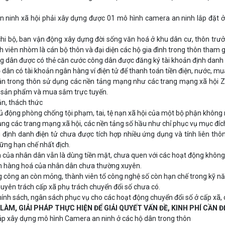
an ninh xã hội phải xây dựng được 01 mô hình camera an ninh lắp đặt
chi bộ, ban vận động xây dựng đời sống văn hoá ở khu dân cư, thôn trư
h viên nhòm là cán bộ thôn và đại diện các hộ gia đình trong thôn tham g
g dân được có thẻ căn cước công dân được đăng ký tài khoản định danh 
 dân có tài khoản ngân hàng ví điện tử để thanh toán tiền điện, nước, 
ân trong thôn sử dụng các nền tảng mạng như các trang mạng xã hội Z
 sản phẩm và mua sắm trực tuyến.
ăn, thách thức
ủ động phòng chống tội phạm, tai, tệ nạn xã hội của một bộ phận khôn
ụng các trang mạng xã hội, các nền tảng số hầu như chỉ phục vụ mục đích v
định danh điện tử chưa được tích hợp nhiều ứng dụng và tính liên thông
ững hạn chế nhất địch.
 của nhân dân vẫn là dùng tiền mặt, chưa quen với các hoạt động không
 hàng hoá của nhân dân chưa thường xuyên.
 công an còn mỏng, thành viên tổ công nghệ số còn hạn chế trong kỹ n
uyên trách cấp xã phụ trách chuyển đổi số chưa có.
hính sách, ngân sách phục vụ cho các hoạt động chuyển đổi số ở cấp xã, 
H LÀM, GIẢI PHÁP THỰC HIỆN ĐỂ GIẢI QUYẾT VẤN ĐỀ, KINH PHÍ CẦN 
háp xây dựng mô hình Camera an ninh ở các hộ dân trong thôn