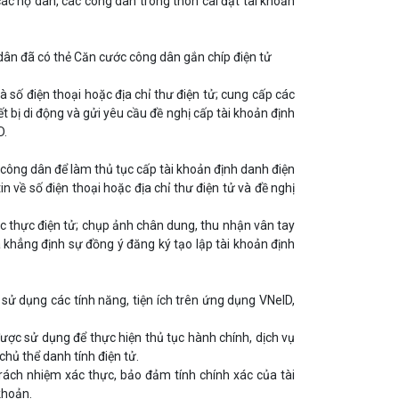
ác hộ dân, các công dân trong thôn cài đặt tài khoản
dân đã có thẻ Căn cước công dân gắn chíp điện tử
số điện thoại hoặc địa chỉ thư điện tử; cung cấp các
 bị di động và gửi yêu cầu đề nghị cấp tài khoản định
D.
 công dân để làm thủ tục cấp tài khoản định danh điện
n về số điện thoại hoặc địa chỉ thư điện tử và đề nghị
c thực điện tử; chụp ảnh chân dung, thu nhận vân tay
 khẳng định sự đồng ý đăng ký tạo lập tài khoản định
 sử dụng các tính năng, tiện ích trên ứng dụng VNelD,
được sử dụng để thực hiện thủ tục hành chính, dịch vụ
hủ thể danh tính điện tử.
rách nhiệm xác thực, bảo đảm tính chính xác của tài
 khoản.