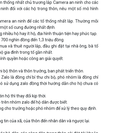
bàn thống nhất chủ trương lắp Camera an ninh cho các
 ninh đối với các hộ trong thôn, nêu một số mô hình
amera an ninh để các tổ thống nhất lắp. Thường mỗi
c một số cung đường nhất định.
 nhiều hộ hay ít hộ, địa hình thuận tiện hay phức tạp.
ừ 700 nghìn đồng đến 1,3 triệu đồng.
ua và thuê người lắp, đầu ghi đặt tại nhà ông, bà tổ
hộ gia đình trong tổ gần nhất.
hính quyền hoặc công an giải quyết.
i bộ thôn và thôn trưởng, ban phát triển thôn.
alo là đồng chí bí thư chi bộ, phó nhóm là đồng chí
 có sử dụng zalo đồng thời hướng dẫn cho hộ chưa có
 hộ thì thay đổi kịp thời.
ẻ trên nhóm zalo để hộ dân được biết.
êng cho trưởng hoặc phó nhóm để xử lý theo quy định.
 tin của xã, của thôn đến nhân dân và ngược lại.