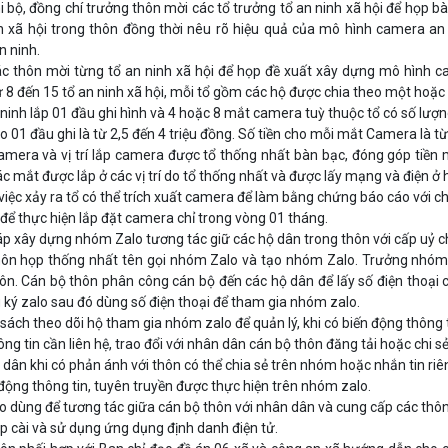
i bộ, đồng chí trưởng thôn mời các tổ trưởng tổ an ninh xã hội để họp 
h xã hội trong thôn đồng thời nêu rõ hiệu quả của mô hình camera an
 ninh.
c thôn mời từng tổ an ninh xã hội để họp đề xuất xây dựng mô hình c
ừ 8 đến 15 tổ an ninh xã hội, mỗi tổ gồm các hộ được chia theo một hoặ
 ninh lắp 01 đầu ghi hình và 4 hoặc 8 mắt camera tuỳ thuộc tổ có số lượng
ho 01 đầu ghi là từ 2,5 đến 4 triệu đồng. Số tiền cho mỗi mắt Camera là t
mera và vị trí lắp camera được tổ thống nhất bàn bạc, đóng góp tiền m
ác mắt được lắp ở các vị trí do tổ thống nhất và được lấy mạng và điện ở 
 việc xảy ra tổ có thể trích xuất camera để làm bằng chứng báo cáo với c
 để thực hiện lắp đặt camera chỉ trong vòng 01 tháng.
háp xây dựng nhóm Zalo tương tác giữ các hộ dân trong thôn với cấp uỷ ch
ôn họp thống nhất tên gọi nhóm Zalo và tạo nhóm Zalo. Trưởng nhóm Z
ôn. Cán bộ thôn phân công cán bộ đến các hộ dân để lấy số điện thoại
 ký zalo sau đó dùng số điện thoại để tham gia nhóm zalo.
sách theo dõi hộ tham gia nhóm zalo để quản lý, khi có biến động thông tin
ng tin cần liên hệ, trao đổi với nhân dân cán bộ thôn đăng tải hoặc chi s
dân khi có phản ánh với thôn có thể chia sẻ trên nhóm hoặc nhắn tin ri
động thông tin, tuyên truyền được thực hiện trên nhóm zalo.
 dùng để tương tác giữa cán bộ thôn với nhân dân và cung cấp các thông
áp cài và sử dụng ứng dụng định danh điện tử.