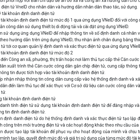
ôn phối hợp với Ban chỉ đạo đề án 06 xã và công an xã hướng dẫn cho c
 điện tử VnelD cho nhân dân và hướng dẫn nhân dân thao tác, sử dụng.
ý tài khoản định danh điện tử
 tài khoản định danh điện tử mức độ 1 qua ứng dụng VNelD đối với công 
ẫn công dân sử dụng thiết bị di động tải và cài đặt ứng dụng VNelD.
n sử dụng ứng dụng VNelD để nhập thông tin về số định danh cá nhân và 
 theo hướng dẫn trên ứng dụng VNelD; thu nhận ảnh chân dung bằng thiết
 tử tới cơ quan quản lý định danh và xác thực điện tử qua ứng dụng VNel
 tài khoản định danh điện tử mức độ 2
đến Công an xã, phường, thị trấn hoặc nơi làm thủ tục cấp thẻ Căn cước
dân xuất trình thẻ Căn cước công dân gắn chíp điện tử, cung cấp thông ti
hông tin được tích hợp vào tài khoản định danh điện tử.
ếp nhận nhập thông tin công dân cung cấp vào hệ thống định danh và xá
dân đến làm thủ tục để xác thực với Cơ sở dữ liệu căn cước công dân và
 tử.
g tài khoản định danh điện tử
 danh tính điện tử sử dụng tài khoản định danh điện tử để đăng nhập và
g tin định danh điện tử.
ản định danh điện tử do hệ thống định danh và xác thực điện tử tạo lập 
h công trên môi trường điện tử và các hoạt động khác theo nhu cầu của c
n được tạo lập tài khoản để phục vụ cho hoạt động của mình và chịu t
mình tạo lập, quyết định mức độ và giá trị sử dụng của từng mức độ tài