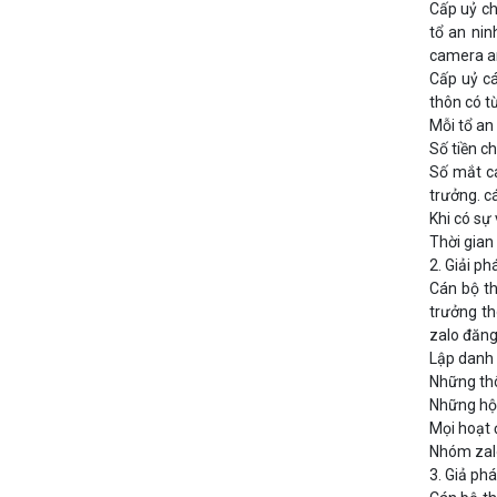
Cấp uỷ ch
tổ an nin
camera an
Cấp uỷ cá
thôn có t
Mỗi tổ an
Số tiền c
Số mắt ca
trưởng. c
Khi có sự
Thời gian
2. Giải p
Cán bộ th
trưởng th
zalo đăng
Lập danh 
Những thô
Những hộ 
Mọi hoạt 
Nhóm zalo
3. Giả ph